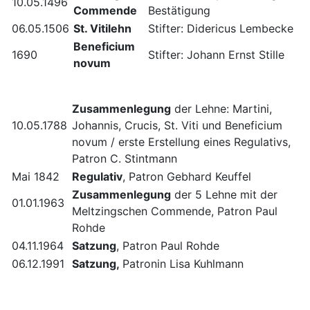
10.05.1496
Commende
Bestätigung
06.05.1506
St. Vitilehn
Stifter: Didericus Lembecke
Beneficium
1690
Stifter: Johann Ernst Stille
novum
Zusammenlegung
der Lehne: Martini,
10.05.1788
Johannis, Crucis, St. Viti und Beneficium
novum / erste Erstellung eines Regulativs,
Patron C. Stintmann
Mai 1842
Regulativ
, Patron Gebhard Keuffel
Zusammenlegung
der 5 Lehne mit der
01.01.1963
Meltzingschen Commende, Patron Paul
Rohde
04.11.1964
Satzung
, Patron Paul Rohde
06.12.1991
Satzung,
Patronin Lisa Kuhlmann